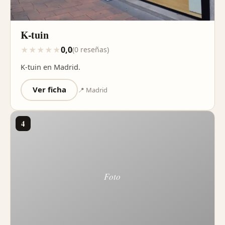
K-tuin
0,0
★
★
★
★
★
(0 reseñas)
K-tuin en Madrid.
Ver ficha
📍 Madrid
4