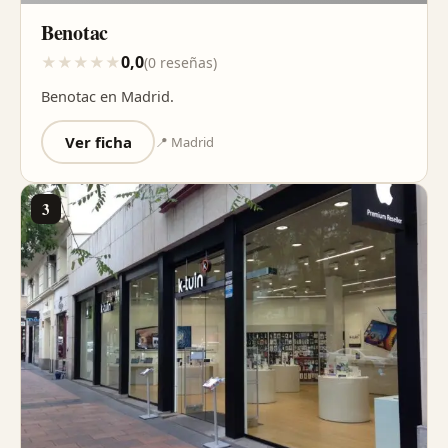
Benotac
0,0
★
★
★
★
★
(0 reseñas)
Benotac en Madrid.
Ver ficha
📍 Madrid
3