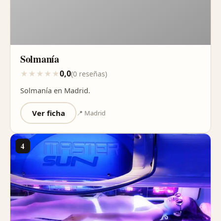
Solmanía
0,0
★
★
★
★
★
(0 reseñas)
Solmanía en Madrid.
Ver ficha
📍 Madrid
4