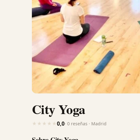
City Yoga
0,0
★
★
★
★
★
· 0 reseñas · Madrid
Sobre City Yoga