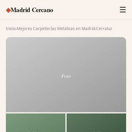
◆
Madrid Cercano
☰
Inicio
›
Mejores Carpinterías Metálicas en Madrid
›
Cerraluz