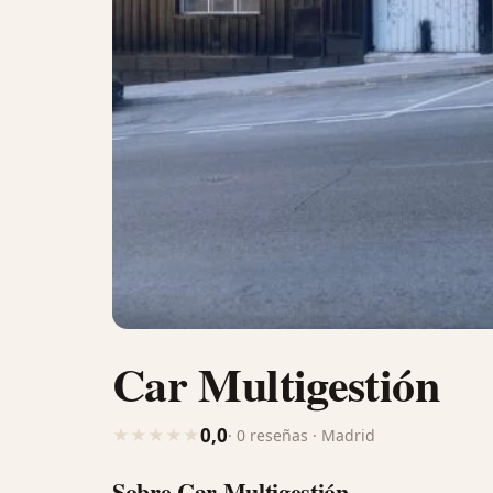
Car Multigestión
0,0
★
★
★
★
★
· 0 reseñas · Madrid
Sobre Car Multigestión