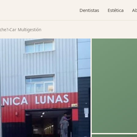
Dentistas
Estética
A
oche?
›
Car Multigestión