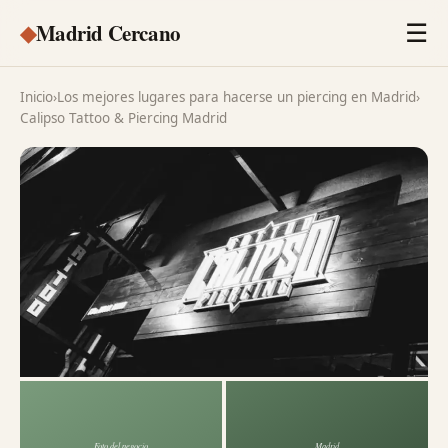
◆
Madrid Cercano
☰
Inicio
›
Los mejores lugares para hacerse un piercing en Madrid
›
Calipso Tattoo & Piercing Madrid