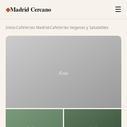
◆
Madrid Cercano
☰
Inicio
›
Cafeterias Madrid
›
Cafeterías Veganas y Saludables