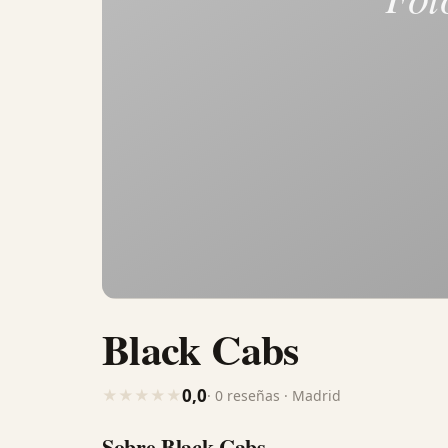
Black Cabs
0,0
★
★
★
★
★
· 0 reseñas · Madrid
Sobre Black Cabs