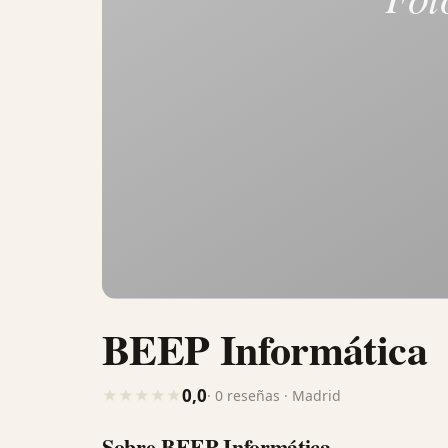
BEEP Informática
0,0
★
★
★
★
★
· 0 reseñas · Madrid
Sobre BEEP Informática