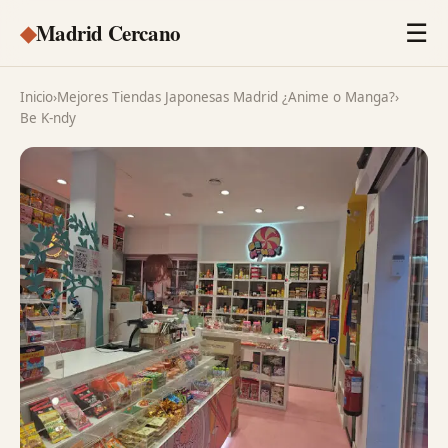
◆
Madrid Cercano
☰
Inicio
›
Mejores Tiendas Japonesas Madrid ¿Anime o Manga?
›
Be K-ndy