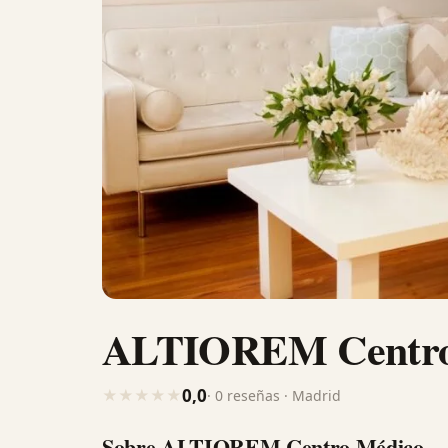
ALTIOREM Centro
0,0
★
★
★
★
★
· 0 reseñas · Madrid
Sobre ALTIOREM Centro Médico