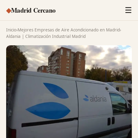
◆
Madrid Cercano
☰
Inicio
›
Mejores Empresas de Aire Acondicionado en Madrid
›
Aldania | Climatización Industrial Madrid