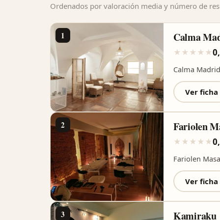
Ordenados por valoración media y número de rese
1
Calma Mad
0
★
★
★
★
★
Calma Madrid
Ver ficha
2
Fariolen M
0
★
★
★
★
★
Fariolen Masa
Ver ficha
3
Kamiraku