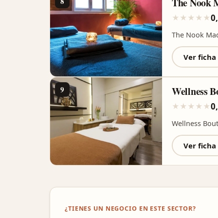
8
The Nook 
0
★
★
★
★
★
The Nook Mad
Ver ficha
9
Wellness B
0
★
★
★
★
★
Wellness Bout
Ver ficha
¿TIENES UN NEGOCIO EN ESTE SECTOR?