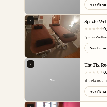
Ver ficha
6
Spazio Wel
0
★
★
★
★
★
Spazio Wellne
Ver ficha
7
The Fix R
0
★
★
★
★
★
The Fix Room
Ver ficha