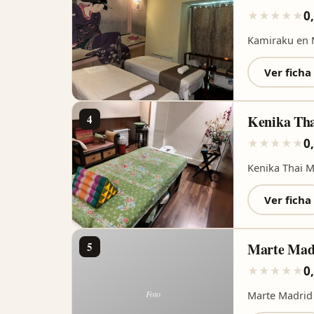
0
★
★
★
★
★
Kamiraku en 
Ver ficha
4
Kenika Th
0
★
★
★
★
★
Kenika Thai 
Ver ficha
5
Marte Mad
0
★
★
★
★
★
Marte Madrid