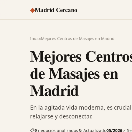
◆
Madrid Cercano
Inicio
›
Mejores Centros de Masajes en Madrid
Mejores Centro
de Masajes en
Madrid
En la agitada vida moderna, es cruci
relajarse y desconectar.
📋
9
negocios analizados
🔄 Actualizado
05/2026
✓ Se