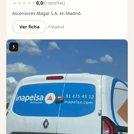
0,0
★
★
★
★
★
(0 reseñas)
Ascensores Magar S.A. en Madrid.
Ver ficha
📍 Madrid
5