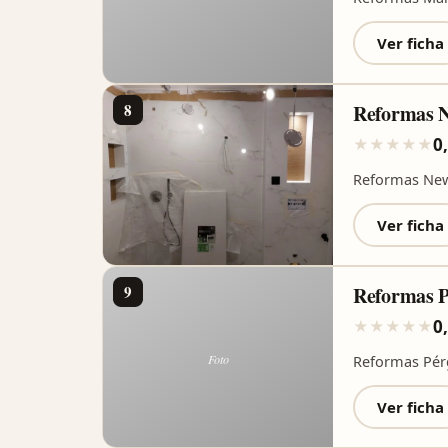
Ver ficha
8
Reformas 
0
★
★
★
★
★
Reformas New
Ver ficha
9
Reformas P
0
★
★
★
★
★
Reformas Pér
Ver ficha