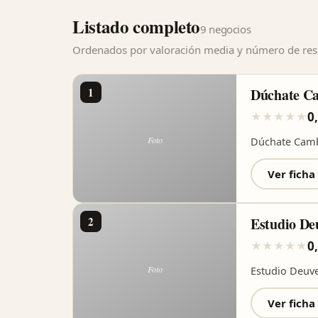
Listado completo
9 negocios
Ordenados por valoración media y número de rese
1
Dúchate C
0
★
★
★
★
★
Dúchate Camb
Ver ficha
2
Estudio De
0
★
★
★
★
★
Estudio Deuv
Ver ficha