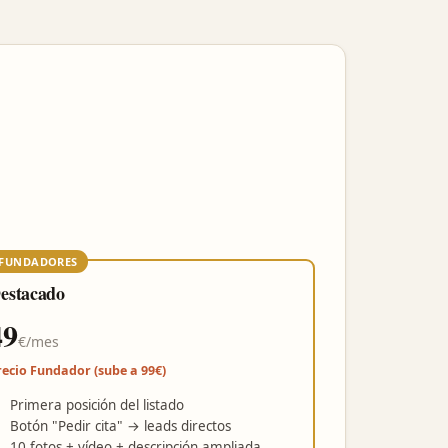
FUNDADORES
estacado
49
€/mes
recio Fundador (sube a 99€)
Primera posición del listado
Botón "Pedir cita" → leads directos
10 fotos + vídeo + descripción ampliada