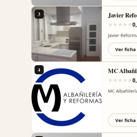
3
Javier Ref
0
★
★
★
★
★
Javier Reform
Ver ficha
4
MC Albañil
0
★
★
★
★
★
MC Albañilerí
Ver ficha