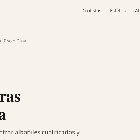
Dentistas
Estética
A
u Piso o Casa
ras
a
trar albañiles cualificados y