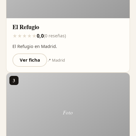
El Refugio
0,0
★
★
★
★
★
(0 reseñas)
El Refugio en Madrid.
Ver ficha
📍 Madrid
3